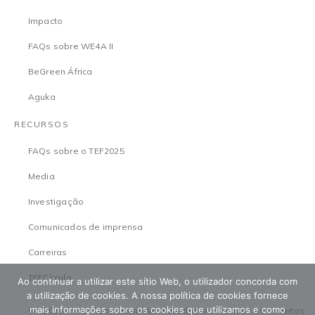
Impacto
FAQs sobre WE4A II
BeGreen África
Aguka
RECURSOS
FAQs sobre o TEF2025
Media
Investigação
Comunicados de imprensa
Carreiras
TEFCírculo
Ao continuar a utilizar este sítio Web, o utilizador concorda com
a utilização de cookies. A nossa política de cookies fornece
mais informações sobre os cookies que utilizamos e como
© 2026 The Tony Elumelu Foundation. Todos os direitos