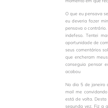
momento em que rece
O que eu pensava se
eu deveria fazer mi
pensava o contrário
indefeso. Tentei m
oportunidade de come
seus comentários so
que encheram meus 
conseguia pensar e
acabou
No dia 5 de janeiro 
mail me convidando 
está de volta. Dest
segunda vez. Fiz a a