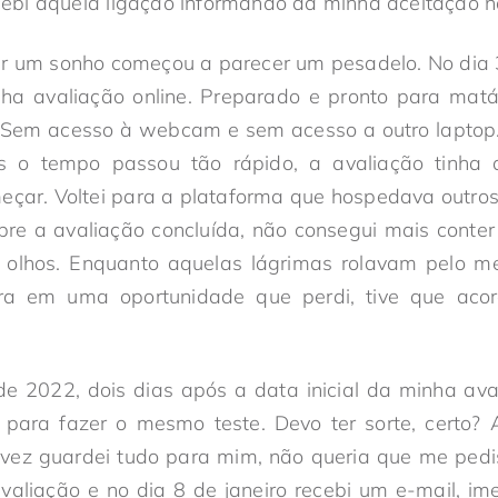
bi aquela ligação informando da minha aceitação 
r um sonho começou a parecer um pesadelo. No dia 3
nha avaliação online. Preparado e pronto para mat
. Sem acesso à webcam e sem acesso a outro laptop.
as o tempo passou tão rápido, a avaliação tinha
çar. Voltei para a plataforma que hospedava outros
bre a avaliação concluída, não consegui mais conter
olhos. Enquanto aquelas lágrimas rolavam pelo me
ra em uma oportunidade que perdi, tive que aco
de 2022, dois dias após a data inicial da minha av
para fazer o mesmo teste. Devo ter sorte, certo
a vez guardei tudo para mim, não queria que me ped
valiação e no dia 8 de janeiro recebi um e-mail, im