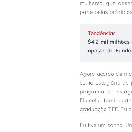
mulheres, que dese
parte pelas próxima
Tendências
$4,2 mil milhões 
aposta da Fundaç
Agora acordo de man
como estagiário de 
programa de estági
Elumelu, farei par
graduação TEF. Eu d
Eu tive um sonho. U