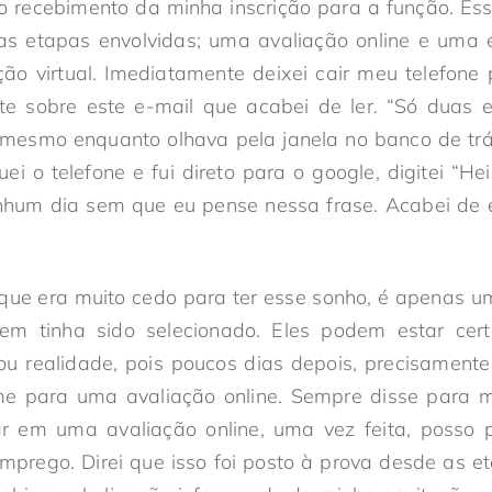
o recebimento da minha inscrição para a função. Ess
as etapas envolvidas; uma avaliação online e uma e
ão virtual. Imediatamente deixei cair meu telefone
e sobre este e-mail que acabei de ler. “Só duas e
o mesmo enquanto olhava pela janela no banco de tr
ei o telefone e fui direto para o google, digitei “He
hum dia sem que eu pense nessa frase. Acabei de e
que era muito cedo para ter esse sonho, é apenas u
em tinha sido selecionado. Eles podem estar cert
u realidade, pois poucos dias depois, precisamente
e para uma avaliação online. Sempre disse para
r em uma avaliação online, uma vez feita, posso 
prego. Direi que isso foi posto à prova desde as e