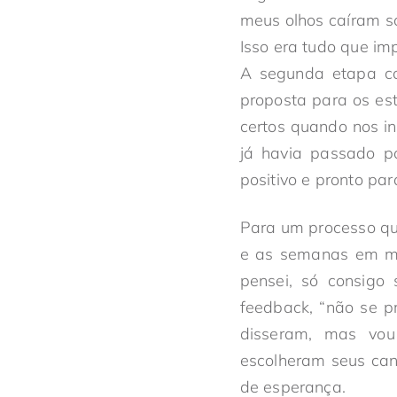
meus olhos caíram so
Isso era tudo que im
A segunda etapa co
proposta para os es
certos quando nos in
já havia passado po
positivo e pronto pa
Para um processo qu
e as semanas em me
pensei, só consigo 
feedback, “não se p
disseram, mas vo
escolheram seus can
de esperança.