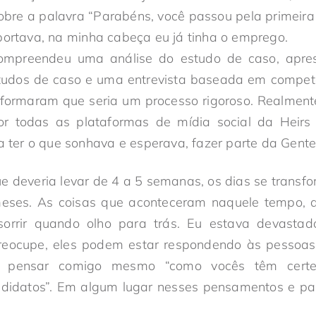
bre a palavra “Parabéns, você passou pela primeira
portava, na minha cabeça eu já tinha o emprego.
mpreendeu uma análise do estudo de caso, apre
tudos de caso e uma entrevista baseada em compet
formaram que seria um processo rigoroso. Realmente
r todas as plataformas de mídia social da Heirs
ra ter o que sonhava e esperava, fazer parte da Gent
e deveria levar de 4 a 5 semanas, os dias se tran
ses. As coisas que aconteceram naquele tempo, as
sorrir quando olho para trás. Eu estava devasta
reocupe, eles podem estar respondendo às pessoas
u pensar comigo mesmo “como vocês têm certe
didatos”. Em algum lugar nesses pensamentos e pal