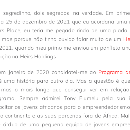
segredinho, dois segredos, na verdade. Em prime
dia 25 de dezembro de 2021 que eu acordaria uma 
eirs Place, eu teria me pegado rindo de uma piada h
, mas porque não tinha ouvido falar muito de um
He
2021, quando meu primo me enviou um panfleto an
ação na Heirs Holdings.
em Janeiro de 2020 candidatei-me ao
Programa d
é uma história para outro dia. Mas a questão é qu
 mas o mais longe que consegui ver em relação 
grama. Sempre admirei Tony Elumelu pela sua ini
tar os jovens africanos para o empreendedorismo.
o continente e as suas parcerias fora de África. Ma
lho árduo de uma pequena equipa de jovens empre