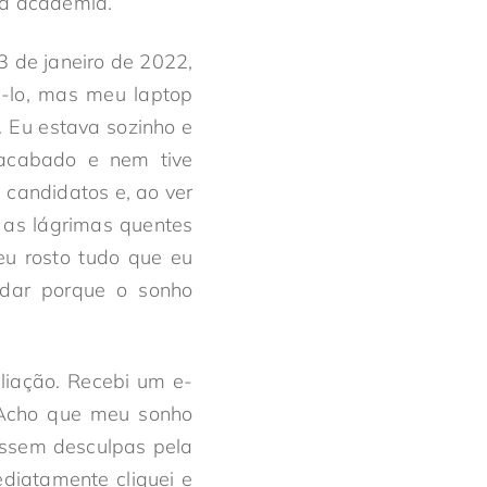
na academia.
 de janeiro de 2022,
á-lo, mas meu laptop
 Eu estava sozinho e
 acabado e nem tive
 candidatos e, ao ver
 as lágrimas quentes
u rosto tudo que eu
rdar porque o sonho
aliação. Recebi um e-
? Acho que meu sonho
issem desculpas pela
ediatamente cliquei e