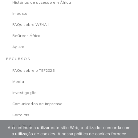
Histórias de sucesso em África
Impacto
FAQs sobre WE4A II
BeGreen África
Aguka
RECURSOS
FAQs sobre o TEF2025
Media
Investigação
Comunicados de imprensa
Carreiras
TEFCírculo
Ao continuar a utilizar este sítio Web, o utilizador concorda com
a utilização de cookies. A nossa política de cookies fornece