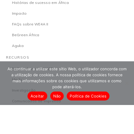
Histórias de sucesso em África
Impacto
FAQs sobre WE4A II
BeGreen África
Aguka
RECURSOS
Ao continuar a utilizar este sítio Web, o utilizador concorda com
FAQs sobre o TEF2025
a utilização de cookies. A nossa política de cookies fornece
Media
mais informações sobre os cookies que utilizamos e como
pode alterá-los.
Investigação
Aceitar
Não
Política de Cookies
Comunicados de imprensa
Carreiras
TEFCírculo