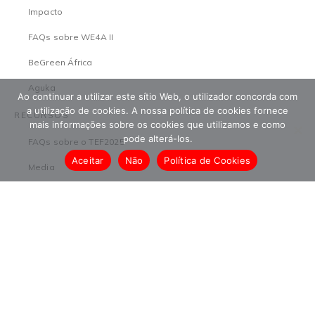
Impacto
FAQs sobre WE4A II
BeGreen África
Aguka
Ao continuar a utilizar este sítio Web, o utilizador concorda com
a utilização de cookies. A nossa política de cookies fornece
RECURSOS
mais informações sobre os cookies que utilizamos e como
pode alterá-los.
FAQs sobre o TEF2025
Aceitar
Não
Política de Cookies
Media
Investigação
Comunicados de imprensa
Carreiras
TEFCírculo
© 2026 The Tony Elumelu Foundation. Todos os direitos