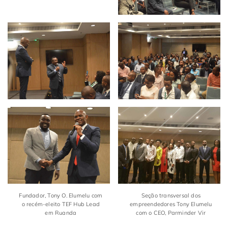
Fundador, Tony O. Elumelu com
Seção transversal dos
o recém-eleito TEF Hub Lead
empreendedores Tony Elumelu
em Ruanda
com o CEO, Parminder Vir