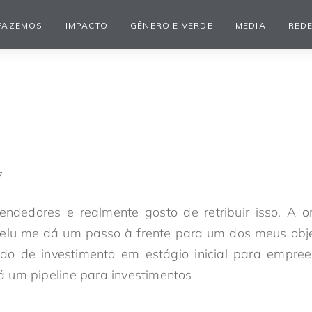
FAZEMOS
IMPACTO
GÊNERO E VERDE
MEDIA
REDE
7
ndedores e realmente gosto de retribuir isso. A o
lu me dá um passo à frente para um dos meus objet
ndo de investimento em estágio inicial para empree
 um pipeline para investimentos