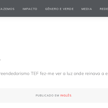
FAZEMOS
IMPACTO
GÊNERO E VERDE
MEDIA
REDE
7
endedorismo TEF fez-me ver a luz onde reinava a e
PUBLICADO EM
INGLÊS
.