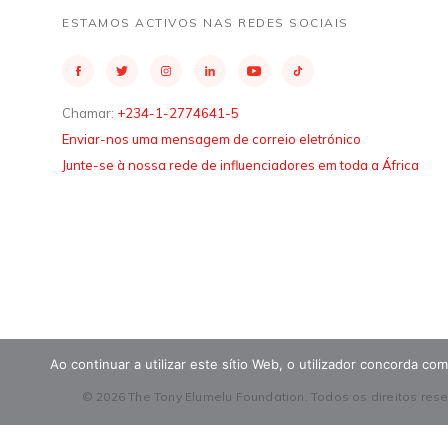
ESTAMOS ACTIVOS NAS REDES SOCIAIS
Chamar:
+234-1-2774641-5
Enviar-nos uma mensagem de correio eletrónico
Junte-se à nossa rede de influenciadores em toda a África
Ao continuar a utilizar este sítio Web, o utilizador concorda c
© 2026 The Tony Elumelu Foundation. Todos os direitos res