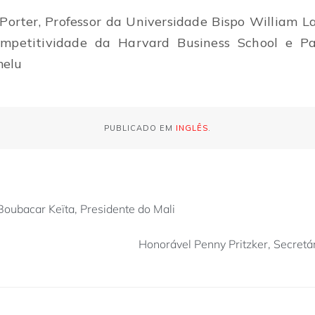
 Porter, Professor da Universidade Bispo William L
ompetitividade da Harvard Business School e P
melu
PUBLICADO EM
INGLÊS
.
Boubacar Keïta, Presidente do Mali
Honorável Penny Pritzker, Secret