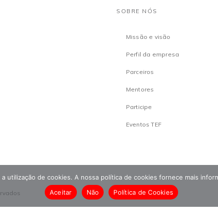
SOBRE NÓS
Missão e visão
Perfil da empresa
Parceiros
Mentores
Participe
Eventos TEF
om a utilização de cookies. A nossa política de cookies fornece mais inf
Aceitar
Não
Política de Cookies
ervados