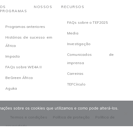
OS NOSSOS
RECURSOS
PROGRAMAS
FAQs sobre o TEF2025
Programas anteriores
Media
Histórias de sucesso em
Investigação
África
Comunicados de
Impacto
imprensa
FAQs sobre WE4A II
Carreiras
BeGreen África
TEFCírculo
Aguka
ormações sobre os cookies que utilizamos e como pode alterá-los.
Termos e condições
Política de proteção
Política de
privacidade