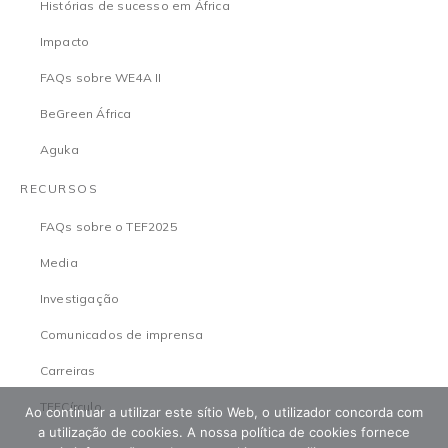
Histórias de sucesso em África
Impacto
FAQs sobre WE4A II
BeGreen África
Aguka
RECURSOS
FAQs sobre o TEF2025
Media
Investigação
Comunicados de imprensa
Carreiras
TEFCírculo
Ao continuar a utilizar este sítio Web, o utilizador concorda com
a utilização de cookies. A nossa política de cookies fornece