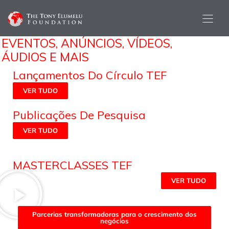
EVENTOS, ANÚNCIOS, VÍDEOS,
ÁUDIOS E MAIS
Lançamentos Do Círculo TEF
VER TUDO
Publicações De Pesquisa
VER TUDO
MASTERCLASSES TEF
VER TUDO
Parcerias transformadoras para o crescimento dos
negócios