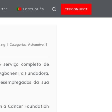
 TEF
PORTUGUÊS
TEFCONNECT
m.ng
Categorias:
Automóvel
 serviço completo de
Agboneni, a Fundadora,
 desempregados da sua
m a Cancer Foundation