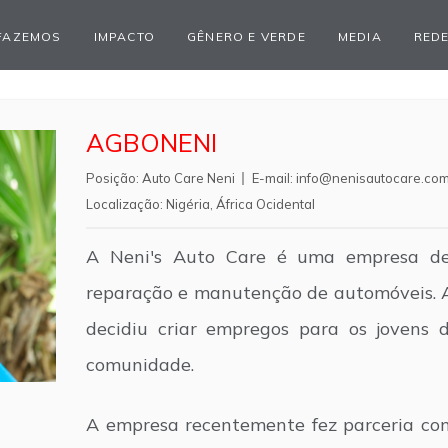
FAZEMOS
IMPACTO
GÊNERO E VERDE
MEDIA
REDE
AGBONENI
Posição:
Auto Care Neni
E-mail:
info@nenisautocare.co
Localização:
Nigéria
,
África Ocidental
A Neni's Auto Care é uma empresa de
reparação e manutenção de automóveis. 
decidiu criar empregos para os jovens
comunidade.
A empresa recentemente fez parceria co