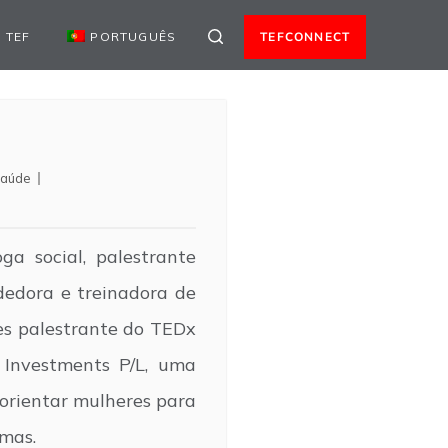
 TEF
PORTUGUÊS
TEFCONNECT
aúde
ga social, palestrante
dedora e treinadora de
zes palestrante do TEDx
 Investments P/L, uma
 orientar mulheres para
smas.