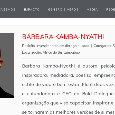
FAZEMOS
IMPACTO
GÊNERO E VERDE
MEDIA
REDE
BÁRBARA KAMBA-NYATHI
Posição:
Investimentos em diálogo ousado
Categorias:
S
Localização:
África do Sul
,
Zimbábue
Barbara Kamba-Nyathi é autora, psicólo
inspiradora, mediadora, poetisa, empreen
estilo de vida e bem-estar. Ela é duas ve
e cofundadora e CEO da Bold Dialogue
organização que visa capacitar, inspirar e
se tornarem as melhores versões de si me