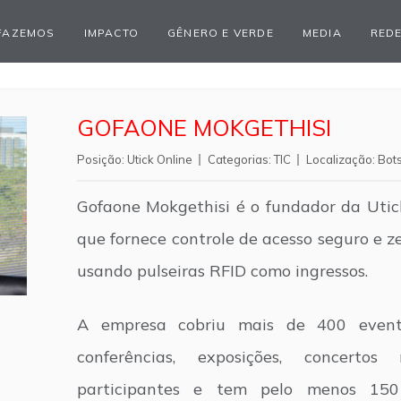
FAZEMOS
IMPACTO
GÊNERO E VERDE
MEDIA
REDE
GOFAONE MOKGETHISI
Posição:
Utick Online
Categorias:
TIC
Localização:
Bot
Gofaone Mokgethisi é o fundador da Uti
que fornece controle de acesso seguro e z
usando pulseiras RFID como ingressos.
A empresa cobriu mais de 400 evento
conferências, exposições, concertos
participantes e tem pelo menos 