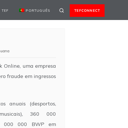
 TEF
PORTUGUÊS
TEFCONNECT
suana
ck Online, uma empresa
ero fraude em ingressos
s anuais (desportos,
 musicais), 360 000
150 000 000 BWP em