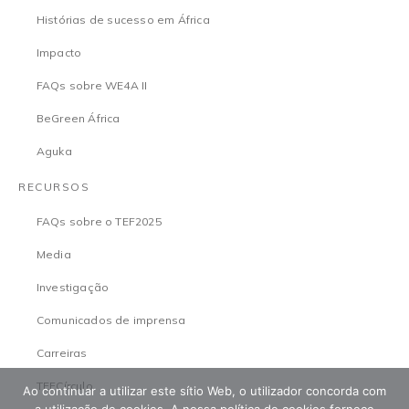
Histórias de sucesso em África
Impacto
FAQs sobre WE4A II
BeGreen África
Aguka
RECURSOS
FAQs sobre o TEF2025
Media
Investigação
Comunicados de imprensa
Carreiras
TEFCírculo
Ao continuar a utilizar este sítio Web, o utilizador concorda com