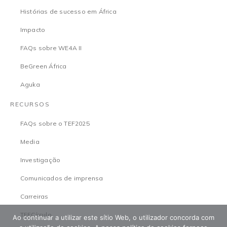
Histórias de sucesso em África
Impacto
FAQs sobre WE4A II
BeGreen África
Aguka
RECURSOS
FAQs sobre o TEF2025
Media
Investigação
Comunicados de imprensa
Carreiras
TEFCírculo
Ao continuar a utilizar este sítio Web, o utilizador concorda com