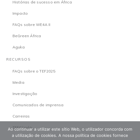
Histórias de sucesso em África
Impacto
FAQs sobre WE4A II
BeGreen África
Aguka
RECURSOS
FAQs sobre o TEF2025
Media
Investigação
Comunicados de imprensa
Carreiras
TEFCírculo
Ao continuar a utilizar este sítio Web, o utilizador concorda com
a utilização de cookies. A nossa política de cookies fornece