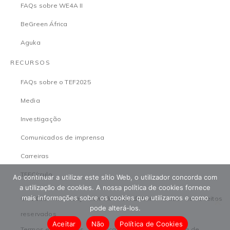
FAQs sobre WE4A II
BeGreen África
Aguka
RECURSOS
FAQs sobre o TEF2025
Media
Investigação
Comunicados de imprensa
Carreiras
TEFCírculo
Ao continuar a utilizar este sítio Web, o utilizador concorda com
a utilização de cookies. A nossa política de cookies fornece
mais informações sobre os cookies que utilizamos e como
© 2026 The Tony Elumelu Foundation. Todos os direitos
pode alterá-los.
reservados
Aceitar
Não
Política de Cookies
Termos e condições
Política de proteção
Política de