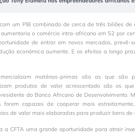
ão Tony Elumelu nos empreendedores africanos es
com um PIB combinado de cerca de três biliões de 
, aumentaria o comércio intra-africano em 52 por ce
portunidade de entrar em novos mercados, prevê-
dução económica aumente. E os efeitos a longo pra
mercializam matérias-primas são as que são p
izam produtos de valor acrescentado são os que 
residente do Banco Africano de Desenvolvimento. 
s forem capazes de cooperar mais estreitamente
ias de valor mais elaboradas para produzir bens de 
a a CFTA uma grande oportunidade para atrair inves