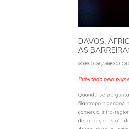
DAVOS: ÁFRI
AS BARREIRA
SOBRE 25 DE JANEIRO DE 201
Publicado pela prim
Quando se pergunta 
filantropo nigeriano
comércio intra-regio
de abraçar isto”,