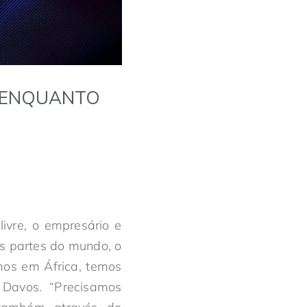
E ENQUANTO
ivre, o empresário e
as partes do mundo, o
rmos em África, temos
Davos. “Precisamos