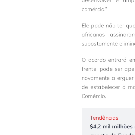
desenvolver e amp
comércio.”
Ele pode não ter qu
africanos assinar
supostamente elimina
O acordo entrará em
frente, pode ser ap
novamente a erguer b
de estabelecer a ma
Comércio.
Tendências
$4,2 mil milhões 