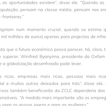
, as oportunidades existem”, disse ele. “Quando a
população, pensam na classe média, pensam nas en
fronteiras.”
urgiriam num momento crucial, quando se estima q
 mil milhões de euros) apenas para projectos de infra
ta que o futuro económico possa parecer, há, claro
 superar. Winifred Byanyima, presidente da Oxfam I
ue a globalização desenfreada pode levar.
s ricos, empresas mais ricas, pessoas mais ri
ial e muitos outros deixados para trás”, disse ela
aixos também beneficiarão da ZCLC dependeria das
ponsáveis. “A medida mais importante são os empre
 para os nossos jovens e para as mulheres.”