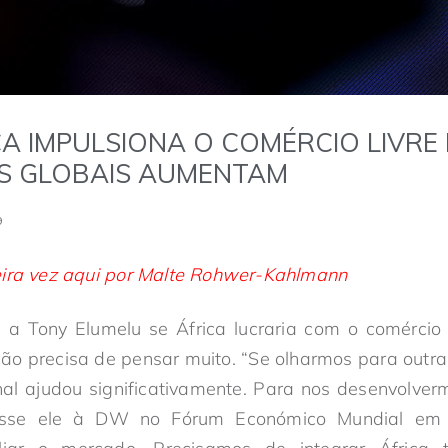
CA IMPULSIONA O COMÉRCIO LIVR
S GLOBAIS AUMENTAM
9
eira vez aqui por Malte Rohwer-Kahlmann
a Tony Elumelu se África lucraria com o comércio l
 não precisa de pensar muito. “Se olharmos para outr
nal ajudou significativamente. Para nos desenvolve
 disse ele à DW no Fórum Económico Mundial em 