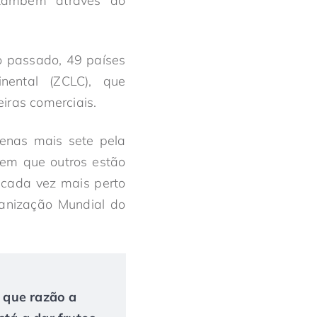
 também através do
o passado, 49 países
nental (ZCLC), que
iras comerciais.
penas mais sete pela
 em que outros estão
o cada vez mais perto
ganização Mundial do
r que razão a