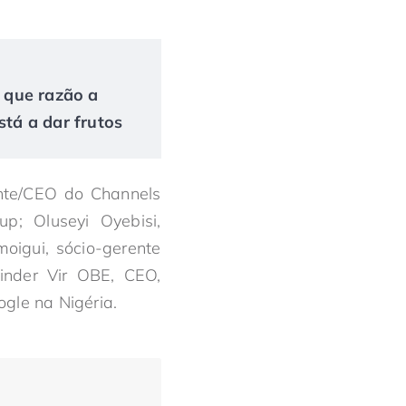
r que razão a
tá a dar frutos
ente/CEO do Channels
p; Oluseyi Oyebisi,
oigui, sócio-gerente
minder Vir OBE, CEO,
ogle na Nigéria.