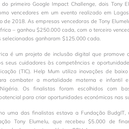
 do primeiro Google Impact Challenge, dois Tony E
omo vencedores em um evento realizado em Lagos, 
ro de 2018. As empresas vencedoras de Tony Elume
Africa – ganhou $250.000 cada, com o terceiro vence
tas selecionados ganharam $125.000 cada.
rica é um projeto de inclusão digital que promove
os seus cuidadores às competências e oportunidad
cação (TIC). Help Mum utiliza inovações de baix
ara combater a mortalidade materna e infantil
Nigéria. Os finalistas foram escolhidos com b
 potencial para criar oportunidades económicas nas 
o uma das finalistas estava a Fundação BudgIT, u
ação Tony Elumelu, que recebeu $5.000 de finan