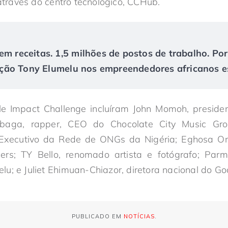
ravés do centro tecnológico, CCHub.
em receitas. 1,5 milhões de postos de trabalho. Po
ão Tony Elumelu nos empreendedores africanos es
e Impact Challenge incluíram John Momoh, presid
aga, rapper, CEO do Chocolate City Music Grou
r Executivo da Rede de ONGs da Nigéria; Eghosa Om
ers; TY Bello, renomado artista e fotógrafo; Par
u; e Juliet Ehimuan-Chiazor, diretora nacional do Go
PUBLICADO EM
NOTÍCIAS
.