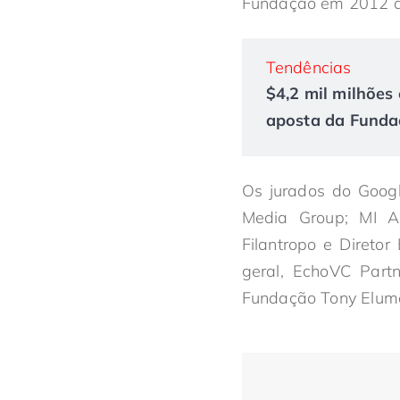
Fundação em 2012 at
Tendências
$4,2 mil milhões 
aposta da Fundaç
Os jurados do Googl
Media Group; MI Ab
Filantropo e Direto
geral, EchoVC Partn
Fundação Tony Elumel