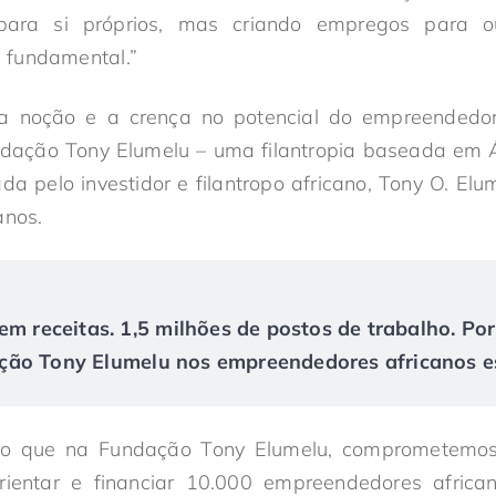
para si próprios, mas criando empregos para ou
 fundamental.”
ta noção e a crença no potencial do empreendedo
ação Tony Elumelu – uma filantropia baseada em Áf
ada pelo investidor e filantropo africano, Tony O. Elu
anos.
em receitas. 1,5 milhões de postos de trabalho. Po
ão Tony Elumelu nos empreendedores africanos es
isso que na Fundação Tony Elumelu, comprometemo
r, orientar e financiar 10.000 empreendedores afri