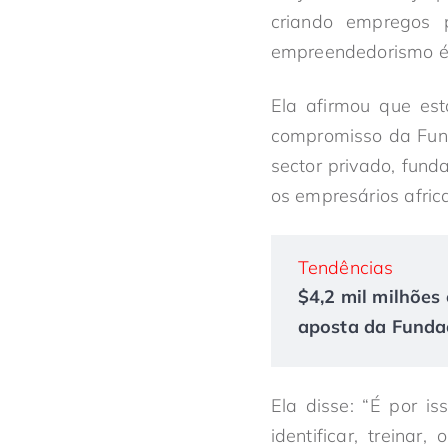
criando empregos 
empreendedorismo é
Ela afirmou que es
compromisso da Fund
sector privado, fund
os empresários afric
Tendências
$4,2 mil milhões 
aposta da Fundaç
Ela disse: “É por 
identificar, treina