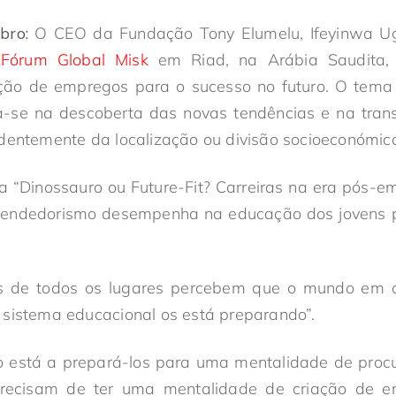
bro:
O CEO da Fundação Tony Elumelu, Ifeyinwa U
o
Fórum Global Misk
em Riad, na Arábia Saudita,
ção de empregos para o sucesso no futuro. O tema
a-se na descoberta das novas tendências e na tr
dentemente da localização ou divisão socioeconómic
a “Dinossauro ou Future-Fit? Carreiras na era pós-em
eendedorismo desempenha na educação dos jovens 
ens de todos os lugares percebem que o mundo em 
 sistema educacional os está preparando”.
o está a prepará-los para uma mentalidade de pro
precisam de ter uma mentalidade de criação de 