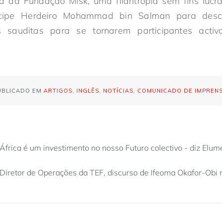
va da Fundação Misk, uma filantropia sem fins lucra
ncipe Herdeiro Mohammad bin Salman para descob
s sauditas para se tornarem participantes act
UBLICADO EM
ARTIGOS
,
INGLÊS
,
NOTÍCIAS
,
COMUNICADO DE IMPREN
 África é um investimento no nosso Futuro colectivo - diz Elum
Diretor de Operações da TEF, discurso de Ifeoma Okafor-Obi