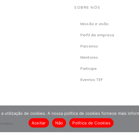
SOBRE NÓS
Missão e visão
Perfil da empresa
Parceiros
Mentores
Participe
Eventos TEF
om a utilização de cookies. A nossa política de cookies fornece mais inf
Aceitar
Não
Política de Cookies
ervados