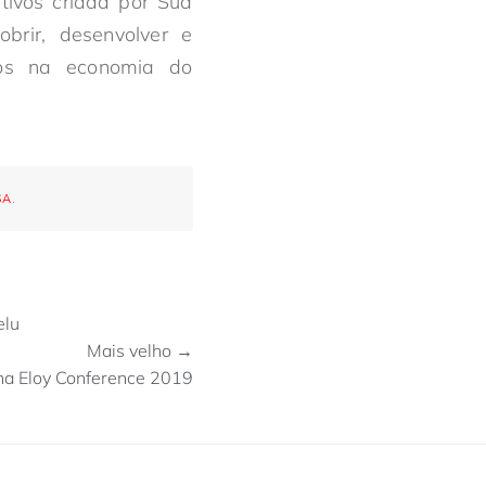
tivos criada por Sua
rir, desenvolver e
ivos na economia do
SA
.
elu
Mais velho →
 na Eloy Conference 2019