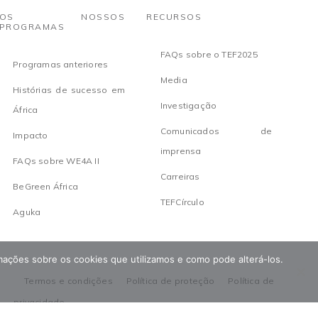
OS NOSSOS
RECURSOS
PROGRAMAS
FAQs sobre o TEF2025
Programas anteriores
Media
Histórias de sucesso em
Investigação
África
Comunicados de
Impacto
imprensa
FAQs sobre WE4A II
Carreiras
BeGreen África
TEFCírculo
Aguka
ormações sobre os cookies que utilizamos e como pode alterá-los.
Termos e condições
Política de proteção
Política de
privacidade