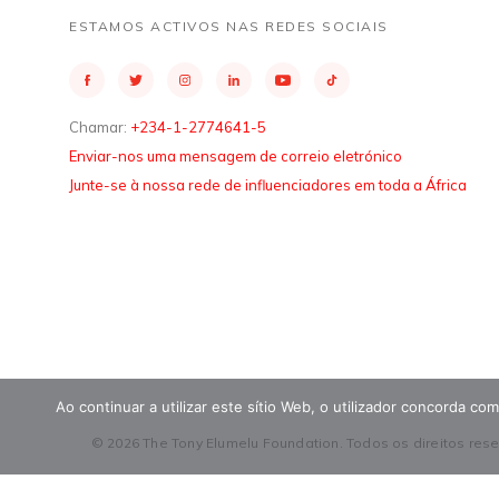
ESTAMOS ACTIVOS NAS REDES SOCIAIS
Chamar:
+234-1-2774641-5
Enviar-nos uma mensagem de correio eletrónico
Junte-se à nossa rede de influenciadores em toda a África
Ao continuar a utilizar este sítio Web, o utilizador concorda c
© 2026 The Tony Elumelu Foundation. Todos os direitos res