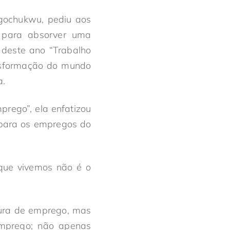
gochukwu, pediu aos
 para absorver uma
 deste ano “Trabalho
ansformação do mundo
a.
prego”, ela enfatizou
para os empregos do
que vivemos não é o
cura de emprego, mas
emprego; não apenas