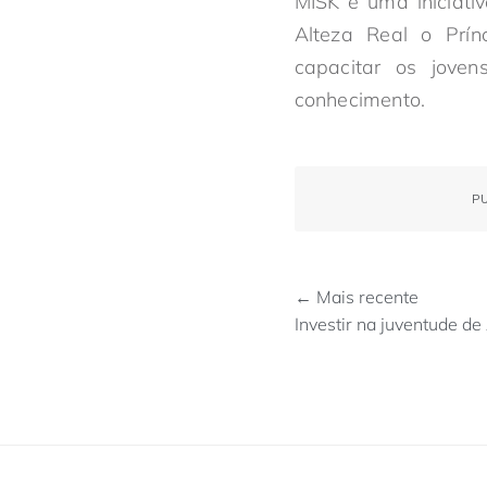
MISK é uma iniciati
Alteza Real o Prí
capacitar os joven
conhecimento.
P
← Mais recente
Investir na juventude de