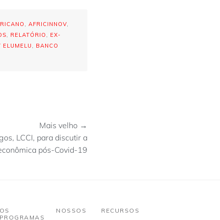
RICANO
,
AFRICINNOV
,
OS
,
RELATÓRIO
,
EX-
 ELUMELU
,
BANCO
Mais velho →
s, LCCI, para discutir a
 econômica pós-Covid-19
OS NOSSOS
RECURSOS
PROGRAMAS