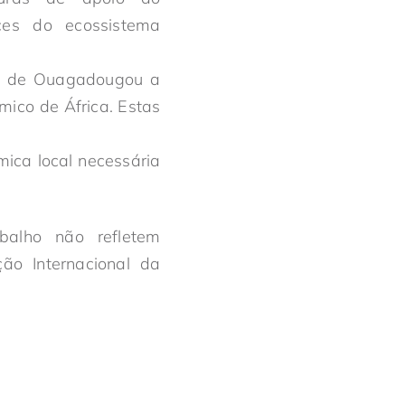
rces do ecossistema
os, de Ouagadougou a
mico de África. Estas
mica local necessária
abalho não refletem
ão Internacional da