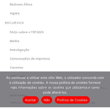
BeGreen África
Aguka
RECURSOS
FAQs sobre o TEF2025
Media
Investigação
Comunicados de imprensa
Carreiras
TEFCírculo
Ao continuar a utilizar este sítio Web, o utilizador concorda com
a utilização de cookies. A nossa política de cookies fornece
mais informações sobre os cookies que utilizamos e como
© 2026 The Tony Elumelu Foundation. Todos os direitos
pode alterá-los.
reservados
Aceitar
Não
Política de Cookies
Termos e condições
Política de proteção
Política de
privacidade