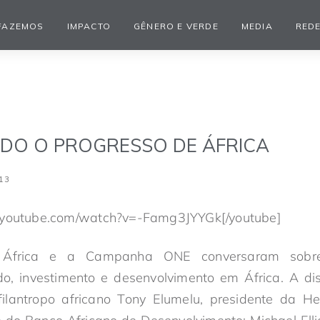
FAZEMOS
IMPACTO
GÊNERO E VERDE
MEDIA
REDE
DO O PROGRESSO DE ÁFRICA
13
w.youtube.com/watch?v=-Famg3JYYGk[/youtube]
África e a Campanha ONE conversaram sobre
do, investimento e desenvolvimento em África. A d
 filantropo africano Tony Elumelu, presidente da He