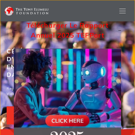
Télécharger Le Rapport
Annuel 2025 TEF
Port
CÉLÉBRATION DE 16 ANS
D'AUTONOMISATION DES
ENTREPRENEURS AFRICAINS
DANS LES 54 PAYS D'AFRIQUE
Regarder le TEF 2024
Vidéo publicitaire