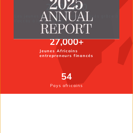
2,500,000
Les jeunes Africains responsabilisés grâce à
l'accès à la formation
27,000
+
Jeunes Africains
entrepreneurs financés
54
Pays africains