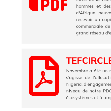
hommes et des 
d'Afrique, peuv
recevoir un cap
commerciale de 
grand réseau d'e
TEFCIRCL
Novembre a été un mo
s'agisse de l'alloc
Nigeria, d'engagemen
niveau de notre PDG
écosystèmes et à ampl