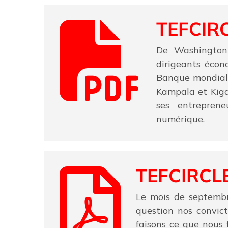
TEFCIR
De Washington 
dirigeants écon
Banque mondiale
Kampala et Kigal
ses entreprene
numérique.
TEFCIRCL
Le mois de septembre
question nos convic
faisons ce que nous 