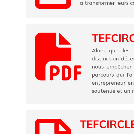
à transformer leurs c
TEFCIRC
Alors que les 
distinction déc
nous empêcher d
parcours qui l’
entrepreneur en
soutenue et un r
TEFCIRCLE