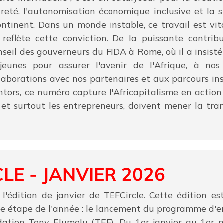
reté, l'autonomisation économique inclusive et la s
ntinent. Dans un monde instable, ce travail est vita
 reflète cette conviction. De la puissante contrib
eil des gouverneurs du FIDA à Rome, où il a insisté 
 jeunes pour assurer l'avenir de l'Afrique, à n
llaborations avec nos partenaires et aux parcours in
tors, ce numéro capture l'Africapitalisme en action 
, et surtout les entrepreneurs, doivent mener la tr
LE - JANVIER 2026
l'édition de janvier de TEFCircle. Cette édition e
de étape de l'année : le lancement du programme d'e
ation Tony Elumelu (TEF). Du 1er janvier au 1er 