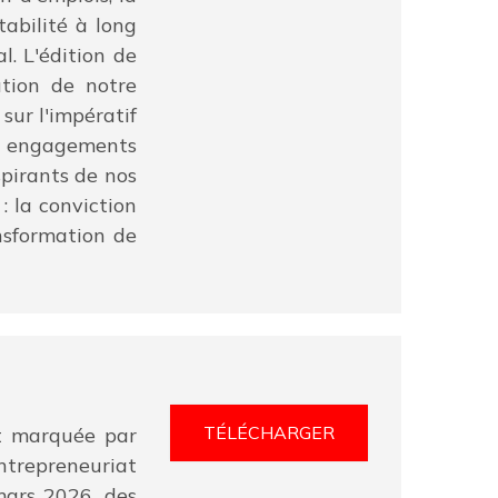
tabilité à long
l. L'édition de
ution de notre
sur l'impératif
os engagements
spirants de nos
: la conviction
ansformation de
TÉLÉCHARGER
st marquée par
ntrepreneuriat
mars 2026, des