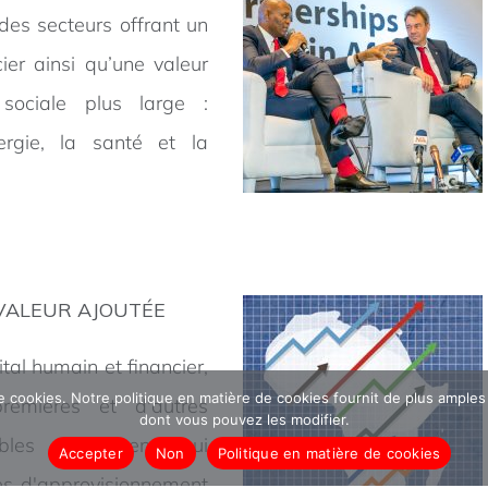
des secteurs offrant un
ier ainsi qu’une valeur
sociale plus large :
énergie, la santé et la
VALEUR AJOUTÉE
ital humain et financier,
 de cookies. Notre politique en matière de cookies fournit de plus amples
remières et d'autres
dont vous pouvez les modifier.
ibles localement qui
Accepter
Non
Politique en matière de cookies
es d'approvisionnement