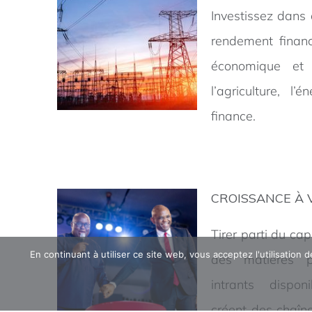
Investissez dans 
rendement financ
économique et 
l’agriculture, l’
finance.
CROISSANCE À 
Tirer parti du cap
En continuant à utiliser ce site web, vous acceptez l'utilisation
des matières p
intrants dispon
créent des chaîn