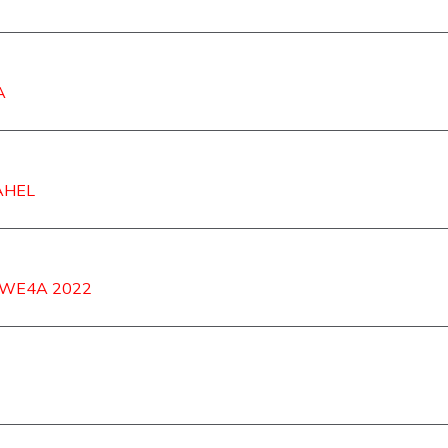
A
AHEL
 WE4A 2022