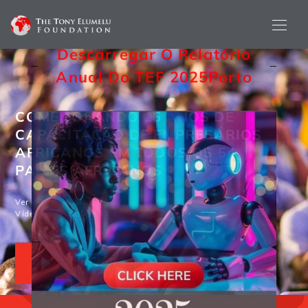
Descarregar O Relatório
Anual Do TEF 2025
Porto
COMEMORANDO 16 ANOS DE
CAPACITAÇÃO DE EMPRESÁRIOS
AFRICANOS EM TODOS OS 54
PAÍSES AFRICANOS
Ver o TEF 2024
Vídeo comercial de TV