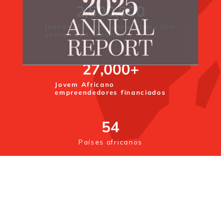
2,500,000
Jovens africanos capacitados com
acesso ao treinamento
27,000
+
Jovem Africano
empreendedores financiados
54
Países africanos