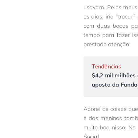
usavam. Pelos meus
os dias, iria “troc
com duas bocas par
tempo para fazer is
prestado atenção!
Tendências
$4,2 mil milhões 
aposta da Fundaç
Adorei as coisas qu
e dos meninos também
muito boa nisso. No
Social.