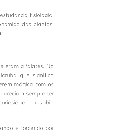
studando fisiologia,
conómica das plantas:
.
s eram alfaiates. Na
iorubá que significa
azerem mágica com os
s pareciam sempre ter
uriosidade, eu sabia
iando e torcendo por