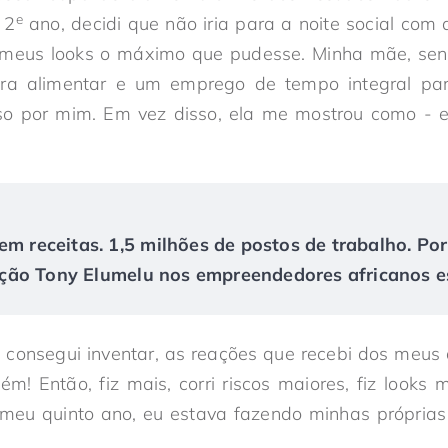
e
 2
ano, decidi que não iria para a noite social com
ar” meus looks o máximo que pudesse. Minha mãe, se
a alimentar e um emprego de tempo integral par
so por mim. Em vez disso, ela me mostrou como - est
em receitas. 1,5 milhões de postos de trabalho. Po
ão Tony Elumelu nos empreendedores africanos es
e consegui inventar, as reações que recebi dos meus
! Então, fiz mais, corri riscos maiores, fiz looks 
 meu quinto ano, eu estava fazendo minhas próprias