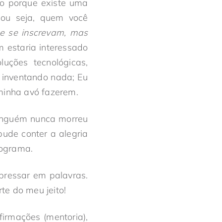
co porque existe uma
 ou seja, quem você
e se inscrevam, mas
 estaria interessado
luções tecnológicas,
a inventando nada; Eu
minha avó fazerem.
Ninguém nunca morreu
 pude conter a alegria
rograma.
pressar em palavras.
te do meu jeito!
firmações (mentoria),