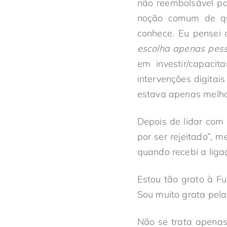
não reembolsável pa
noção comum de que
conhece. Eu pensei 
escolha apenas pes
em investir/capacit
intervenções digitai
estava apenas melho
Depois de lidar com
por ser rejeitado”, m
quando recebi a liga
Estou tão grato à F
Sou muito grata pela
Não se trata apenas 