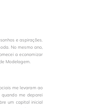
sonhos e aspirações.
 moda. No mesmo ano,
comecei a economizar
s de Modelagem.
ociais me levaram ao
m quando me deparei
e um capital inicial