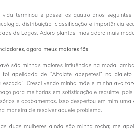
vida terminou e passei os quatro anos seguintes e
 ecologia, distribuição, classificação e importância e
idade de Lagos. Adoro plantas, mas adoro mais moda
nciadores, agora meus maiores fãs
vó são minhas maiores influências na moda, amba
foi apelidada de “Alfaiate abepetesi” no dialeto 
a escada”. Cresci vendo minha mãe e minha avó f
aço para melhorias em sofisticação e requinte, poi
órios e acabamentos. Isso despertou em mim uma c
ma maneira de resolver aquele problema.
 as duas mulheres ainda são minha rocha; me apo