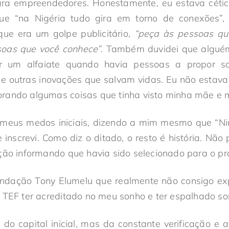
ra empreendedores. Honestamente, eu estava céti
 “na Nigéria tudo gira em torno de conexões”,
que era um golpe publicitário,
“peça às pessoas qu
soas que você conhece”
. Também duvidei que alguém
ar um alfaiate quando havia pessoas a propor so
s e outras inovações que salvam vidas. Eu não estav
rando algumas coisas que tinha visto minha mãe e 
 meus medos iniciais, dizendo a mim mesmo que “
e inscrevi. Como diz o ditado, o resto é história. Não
ção informando que havia sido selecionado para o p
undação Tony Elumelu que realmente não consigo ex
 TEF ter acreditado no meu sonho e ter espalhado sor
do capital inicial, mas da constante verificação e a