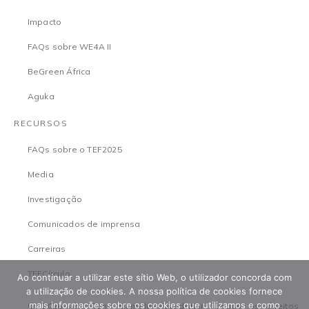
Impacto
FAQs sobre WE4A II
BeGreen África
Aguka
RECURSOS
FAQs sobre o TEF2025
Media
Investigação
Comunicados de imprensa
Carreiras
TEFCírculo
Ao continuar a utilizar este sítio Web, o utilizador concorda com
a utilização de cookies. A nossa política de cookies fornece
mais informações sobre os cookies que utilizamos e como
© 2026 The Tony Elumelu Foundation. Todos os direitos