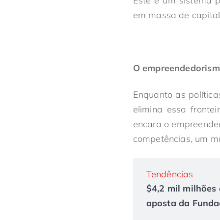
Este é um sistema 
em massa de capita
O empreendedorism
Enquanto as polític
elimina essa fronte
encara o empreende
competências, um mul
Tendências
$4,2 mil milhões 
aposta da Fundaç