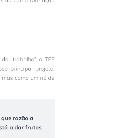
rismo como formação
do “trabalho”, a TEF
o principal projeto,
, mas como um nó de
r que razão a
tá a dar frutos