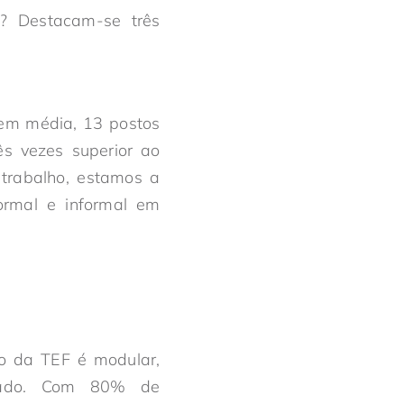
s? Destacam-se três
em média, 13 postos
s vezes superior ao
trabalho, estamos a
formal e informal em
ão da TEF é modular,
rcado. Com 80% de