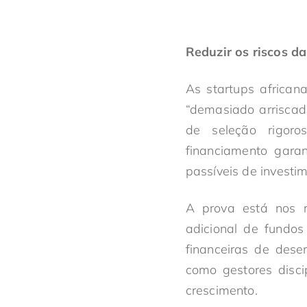
Reduzir os riscos da
As startups african
“demasiado arriscada
de seleção rigoro
financiamento gar
passíveis de investi
A prova está nos r
adicional de fundos
financeiras de des
como gestores disci
crescimento.