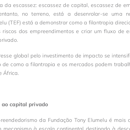
va da escassez: escassez de capital, escassez de e
ntanto, no terreno, está a desenrolar-se uma na
lu (TEF) está a demonstrar como a filantropia direc
s riscos dos empreendimentos e criar um fluxo de
privado.
esse global pelo investimento de impacto se intensi
o de como a filantropia e os mercados podem trabal
e África.
 ao capital privado
reendedorismo da Fundação Tony Elumelu é mais 
 mecanismo à escala continental destinado à desco