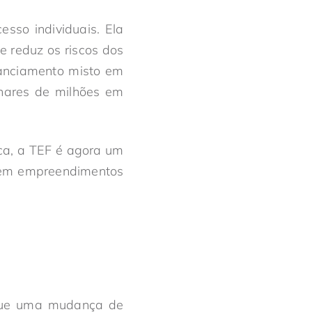
sso individuais. Ela
 reduz os riscos dos
nanciamento misto em
lhares de milhões em
ica, a TEF é agora um
al em empreendimentos
que uma mudança de