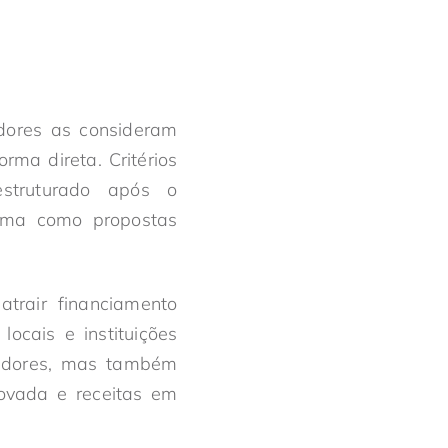
idores as consideram
rma direta. Critérios
estruturado após o
ama como propostas
trair financiamento
ocais e instituições
dedores, mas também
rovada e receitas em