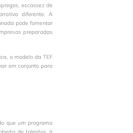
mpregos, escassez de
rrativa diferente. A
ionada pode fomentar
 empresas preparadas
fica, o modelo da TEF
har em conjunto para
do que um programa
berta de talentos, à