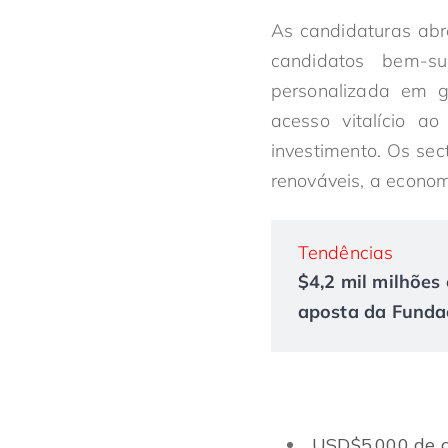
As candidaturas abr
candidatos bem-su
personalizada em ge
acesso vitalício 
investimento. Os sec
renováveis, a economi
Tendências
$4,2 mil milhões 
aposta da Fundaç
USD$5.000 de ca