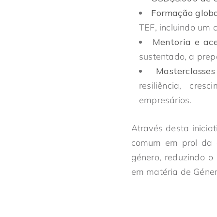
Formação globa
TEF, incluindo um c
Mentoria e ace
sustentado, a pre
Masterclasses
resiliência, cre
empresários.
Através desta inici
comum em prol da c
género, reduzindo o
em matéria de Género