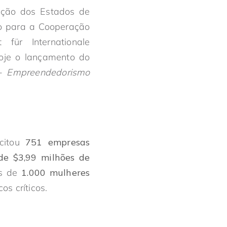
ação dos Estados de
ão para a Cooperação
für Internationale
oje o lançamento do
 - Empreendedorismo
citou
751 empresas
de $3,99 milhões de
is de
1.000 mulheres
s críticos.