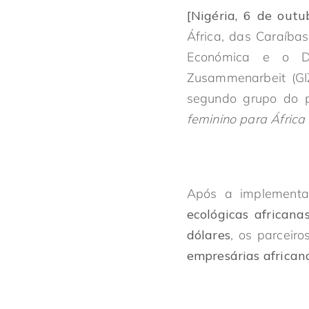
[Nigéria, 6 de outu
África, das Caraíba
Económica e o Des
Zusammenarbeit (GI
segundo grupo do
feminino para Áfric
Após a implementa
ecológicas african
dólares
, os parceir
empresárias african