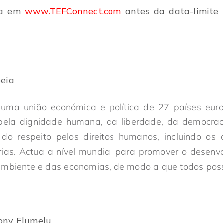
ra em
www.TEFConnect.com
antes da data-limite 
peia
uma união económica e política de 27 países eur
 pela dignidade humana, da liberdade, da democrac
 do respeito pelos direitos humanos, incluindo os 
rias. Actua a nível mundial para promover o desenvo
ambiente e das economias, de modo a que todos poss
ony Elumelu