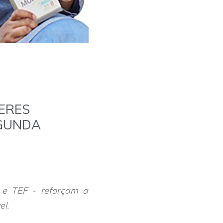
ERES
EGUNDA
 e TEF - reforçam a
el.