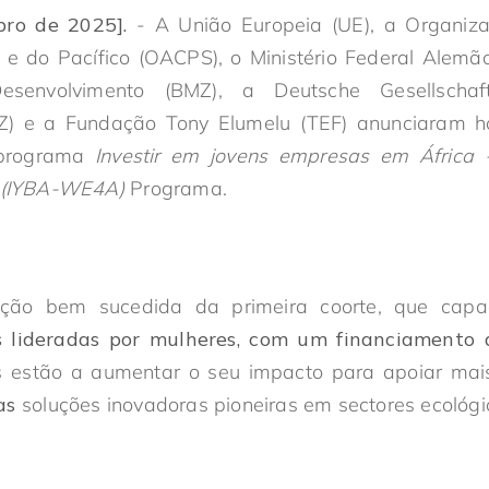
bro de 2025].
- A União Europeia (UE), a Organiz
s e do Pacífico (OACPS), o Ministério Federal Alem
envolvimento (BMZ), a Deutsche Gesellschaft 
Z) e a Fundação Tony Elumelu (TEF) anunciaram h
 programa
Investir em jovens empresas em África
a (IYBA-WE4A)
Programa.
ção bem sucedida da primeira coorte, que capa
as lideradas por mulheres, com um financiamento 
os estão a aumentar o seu impacto para apoiar ma
as
soluções inovadoras pioneiras em sectores ecológico