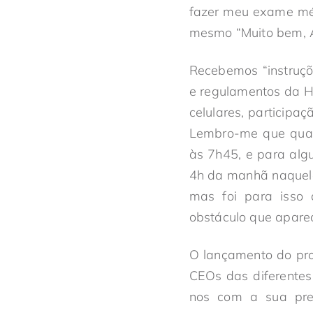
fazer meu exame mé
mesmo “Muito bem, A
Recebemos “instruç
e regulamentos da H
celulares, participa
Lembro-me que quan
às 7h45, e para alg
4h da manhã naquele
mas foi para isso 
obstáculo que apare
O lançamento do pr
CEOs das diferentes 
nos com a sua pres