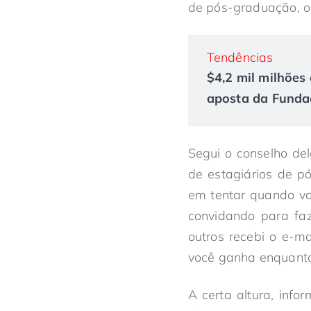
de pós-graduação, on
Tendências
$4,2 mil milhões 
aposta da Fundaç
Segui o conselho de
de estagiários de p
em tentar quando vo
convidando para faz
outros recebi o e-m
você ganha enquanto
A certa altura, inf