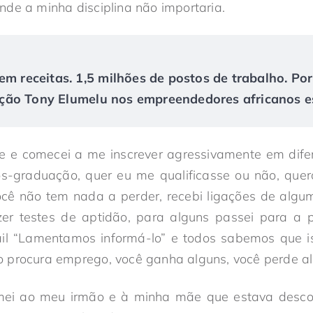
de a minha disciplina não importaria.
em receitas. 1,5 milhões de postos de trabalho. Po
ão Tony Elumelu nos empreendedores africanos es
le e comecei a me inscrever agressivamente em dife
ós-graduação, quer eu me qualificasse ou não, quero
cê não tem nada a perder, recebi ligações de alg
er testes de aptidão, para alguns passei para a 
ail “Lamentamos informá-lo” e todos sabemos que i
 procura emprego, você ganha alguns, você perde al
ormei ao meu irmão e à minha mãe que estava desc