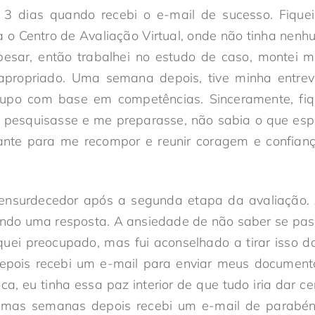
 3 dias quando recebi o e-mail de sucesso. Fique
a o Centro de Avaliação Virtual, onde não tinha nen
pesar, então trabalhei no estudo de caso, montei 
propriado. Uma semana depois, tive minha entrev
po com base em competências. Sinceramente, fiqu
 pesquisasse e me preparasse, não sabia o que espe
ante para me recompor e reunir coragem e confianç
 e ensurdecedor após a segunda etapa da avaliação. 
ando uma resposta. A ansiedade de não saber se pas
iquei preocupado, mas fui aconselhado a tirar isso d
pois recebi um e-mail para enviar meus documento
a, eu tinha essa paz interior de que tudo iria dar cer
gumas semanas depois recebi um e-mail de parabén