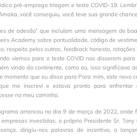
dico pré-emprego triagem e teste COVID-19. Lembr
maka, você conseguiu, você teve sua grande chance
ões de adesão” que incluíam uma mensagem de boas
eirs Academy sobre pontualidade, código de vestimen
ção, respeito pelos outros, feedback honesto, rotações
do viemos para o teste COVID nos disseram para 
uém vindo do continente, como eu, isso significava 
 momento que eu disse para Para mim, este novo capí
que me inscrevi e estava pronto para enfrentar 
cesse no meu caminho.
ograma arrancou no dia 9 de março de 2022, onde 
empresas investidas, o próprio Presidente Sr. Tony
ença, dirigiu-nos palavras de incentivo, o lan