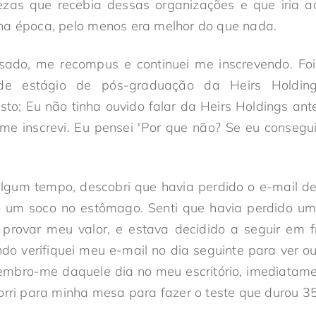
tezas que recebia dessas organizações e que iria ad
na época, pelo menos era melhor do que nada.
sado, me recompus e continuei me inscrevendo. F
e estágio de pós-graduação da Heirs Holding
to; Eu não tinha ouvido falar da Heirs Holdings an
me inscrevi. Eu pensei 'Por que não? Se eu consegui
lgum tempo, descobri que havia perdido o e-mail de 
o um soco no estômago. Senti que havia perdido u
provar meu valor, e estava decidido a seguir em f
o verifiquei meu e-mail no dia seguinte para ver out
embro-me daquele dia no meu escritório, imediatamen
orri para minha mesa para fazer o teste que durou 3