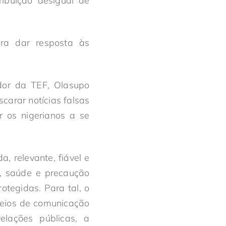
ribuição desigual de
ara dar resposta às
edor da TEF, Olasupo
carar notícias falsas
 os nigerianos a se
, relevante, fiável e
ça, saúde e precaução
tegidas. Para tal, o
 meios de comunicação
elações públicas, a