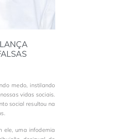
 LANÇA
FALSAS
ndo medo, instilando
ossas vidas sociais.
to social resultou na
s.
m ele, uma infodemia