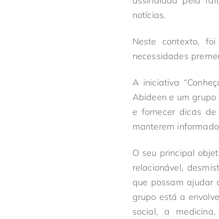
assinalada pela fal
notícias.
Neste contexto, fo
necessidades premen
A iniciativa “Conhe
Abideen e um grupo d
e fornecer dicas d
manterem informados
O seu principal obje
relacionável, desmis
que possam ajudar a
grupo está a envolve
social, a medicina