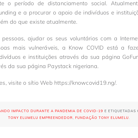
nte o período de distanciamento social. Atualme
unding e a procurar o apoio de indivíduos e institui
lém do que existe atualmente.
pessoas, ajudar os seus voluntários com a Interne
oas mais vulneráveis, a Know COVID está a faz
ndivíduos e instituições através da sua página G
vés da sua página Paystack nigeriana.
, visite o sítio Web https://knowcovid19.ng/.
NDO IMPACTO DURANTE A PANDEMIA DE COVID-19
E ETIQUETADAS
TONY ELUMELU EMPREENDEDOR
,
FUNDAÇÃO TONY ELUMELU
.