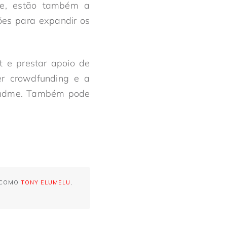
nte, estão também a
ções para expandir os
t e prestar apoio de
er crowdfunding e a
oFundme. Também pode
 COMO
TONY ELUMELU
,