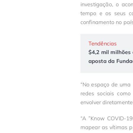
investigação, o aco
tempo e os seus co
confinamento no país
Tendências
$4,2 mil milhões 
aposta da Fundaç
“No espaço de uma s
redes sociais como
envolver diretamente
“A ”Know COVID-19 Ni
mapear as vítimas pa