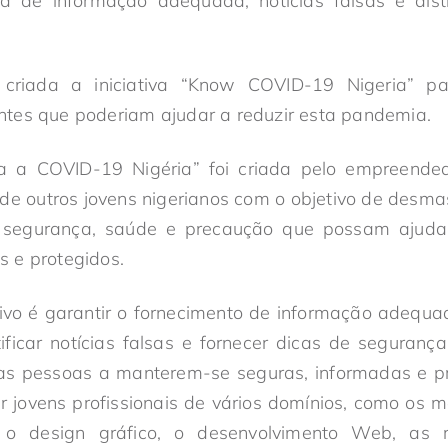
ta de informação adequada, notícias falsas e dist
i criada a iniciativa “Know COVID-19 Nigeria” p
tes que poderiam ajudar a reduzir esta pandemia.
ça a COVID-19 Nigéria” foi criada pelo empreend
e outros jovens nigerianos com o objetivo de desmas
e segurança, saúde e precaução que possam ajudar
 e protegidos.
tivo é garantir o fornecimento de informação adequada
tificar notícias falsas e fornecer dicas de seguran
s pessoas a manterem-se seguras, informadas e pro
r jovens profissionais de vários domínios, como os
, o design gráfico, o desenvolvimento Web, as r