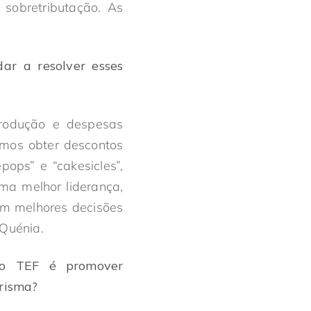
sobretributação. As
ar a resolver esses
produção e despesas
amos obter descontos
ops” e “cakesicles”,
ma melhor liderança,
em melhores decisões
 Quénia.
do TEF é promover
risma?