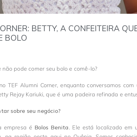
ORNER: BETTY, A CONFEITEIRA QU
E BOLO
ê não pode comer seu bolo e comê-lo?
e no TEF Alumni Corner, enquanto conversamos co
tty Rejay Kariuki, que é uma padeira refinada e entu
tar sobre seu negócio?
a empresa é
Bolos Benita
. Ele está localizado e
na região oeste aqui no Quênia. Somos conhecid