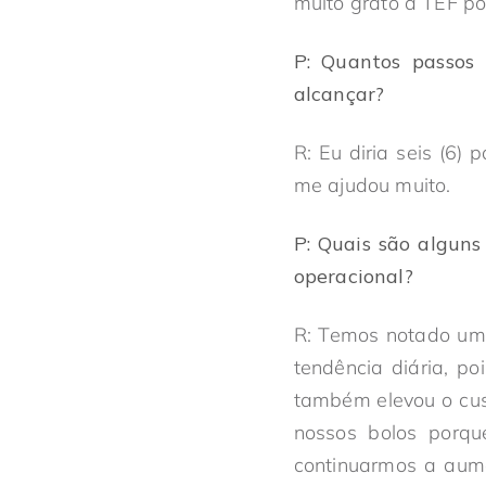
muito grato à TEF p
P:
Quantos passos 
alcançar?
R: Eu diria seis (6)
me ajudou muito.
P:
Quais são alguns
operacional?
R: Temos notado um 
tendência diária, p
também elevou o cus
nossos bolos porq
continuarmos a aume