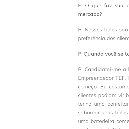
P: O que faz sua 
mercado?
R: Nossos bolos sã
preferência dos clie
P:
Quando você se to
R: Candidatei-me à 
Empreendedor TEF. I
começo. Eu costuma
clientes podiam vir
tenho uma confeitar
saborear seus bolo
uma batedeira comer