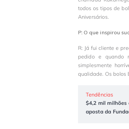
todos os tipos de b
Aniversários.
P:
O que inspirou su
R: Já fui cliente e 
pedido e quando r
simplesmente horrív
qualidade. Os bolos
Tendências
$4,2 mil milhões 
aposta da Fundaç