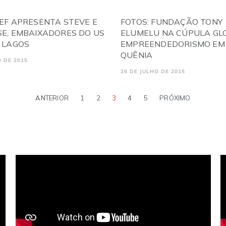
TEF APRESENTA STEVE E
FOTOS: FUNDAÇÃO TONY
SE, EMBAIXADORES DO US
ELUMELU NA CÚPULA GL
 LAGOS
EMPREENDEDORISMO EM 
QUÊNIA
O DE 2015
26 DE JULHO DE 2015
ANTERIOR
1
2
3
4
5
PRÓXIMO