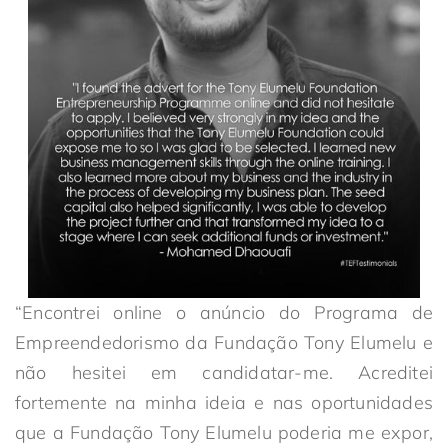
“Encontrei online o anúncio do Programa de
Empreendedorismo da Fundação Tony Elumelu e
não hesitei em candidatar-me. Acreditei
fortemente na minha ideia e nas oportunidades
que a Fundação Tony Elumelu poderia me expor,