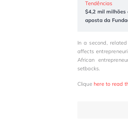
Tendências
$4,2 mil milhões 
aposta da Fundaç
In a second, relate
affects entrepreneur
African entrepreneu
setbacks.
Clique
here to read th