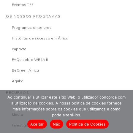
Eventos TEF
OS NOSSOS PROGRAMAS
Programas anteriores
Histórias de sucesso em África
Impacto
FAQs sobre WE4A II
BeGreen África
Aguka
RECURSOS
Ao continuar a utilizar este sítio Web, o utilizador concorda com
a utilização de cookies. A nossa política de cookies fornece
FAQs sobre o TEF2025
mais informações sobre os cookies que utilizamos e como
Media
pode alterá-los.
Aceitar
Não
Política de Cookies
Investigação