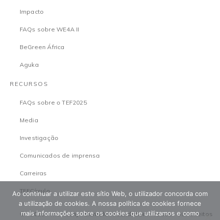
Impacto
FAQs sobre WE4A II
BeGreen África
Aguka
RECURSOS
FAQs sobre o TEF2025
Media
Investigação
Comunicados de imprensa
Carreiras
TEFCírculo
Ao continuar a utilizar este sítio Web, o utilizador concorda com
a utilização de cookies. A nossa política de cookies fornece
mais informações sobre os cookies que utilizamos e como
© 2026 The Tony Elumelu Foundation. Todos os direitos