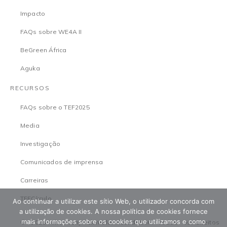
Impacto
FAQs sobre WE4A II
BeGreen África
Aguka
RECURSOS
FAQs sobre o TEF2025
Media
Investigação
Comunicados de imprensa
Carreiras
TEFCírculo
Ao continuar a utilizar este sítio Web, o utilizador concorda com
a utilização de cookies. A nossa política de cookies fornece
mais informações sobre os cookies que utilizamos e como
© 2026 The Tony Elumelu Foundation. Todos os direitos