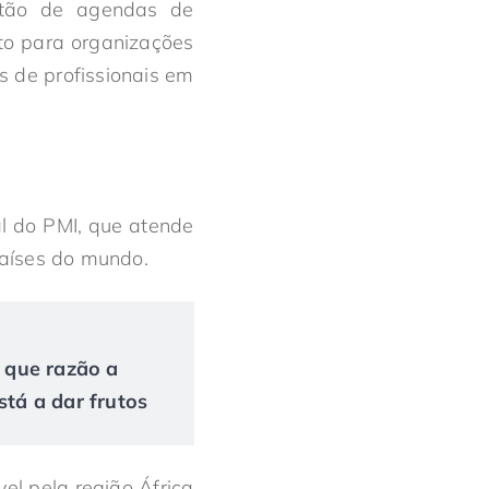
estão de agendas de
to para organizações
s de profissionais em
al do PMI, que atende
países do mundo.
r que razão a
tá a dar frutos
el pela região África