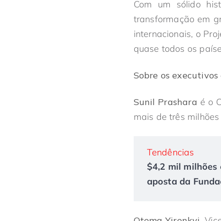
Com um sólido hist
transformação em gr
internacionais, o Pr
quase todos os país
Sobre os executivos
Sunil Prashara
é o C
mais de três milhões
Tendências
$4,2 mil milhões 
aposta da Fundaç
Otema Yirenkyi
, Vi