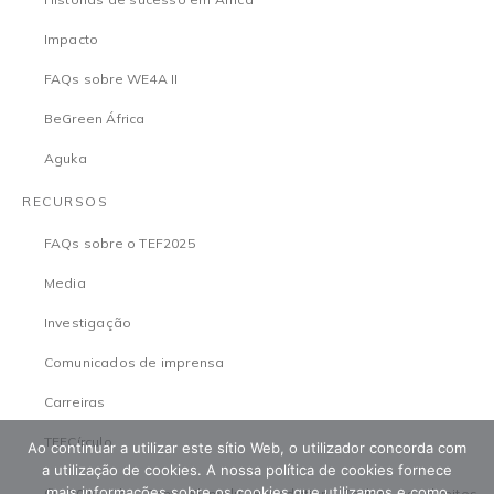
Impacto
FAQs sobre WE4A II
BeGreen África
Aguka
RECURSOS
FAQs sobre o TEF2025
Media
Investigação
Comunicados de imprensa
Carreiras
TEFCírculo
Ao continuar a utilizar este sítio Web, o utilizador concorda com
a utilização de cookies. A nossa política de cookies fornece
mais informações sobre os cookies que utilizamos e como
© 2026 The Tony Elumelu Foundation. Todos os direitos