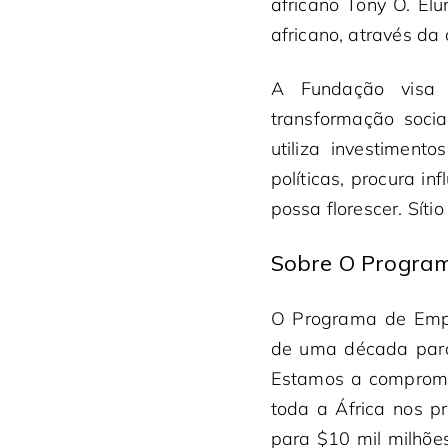
africano Tony O. El
africano, através d
A Fundação visa c
transformação soci
utiliza investiment
políticas, procura i
possa florescer. Sít
Sobre O Progra
O Programa de Emp
de uma década para
Estamos a compromet
toda a África nos p
para $10 mil milhões