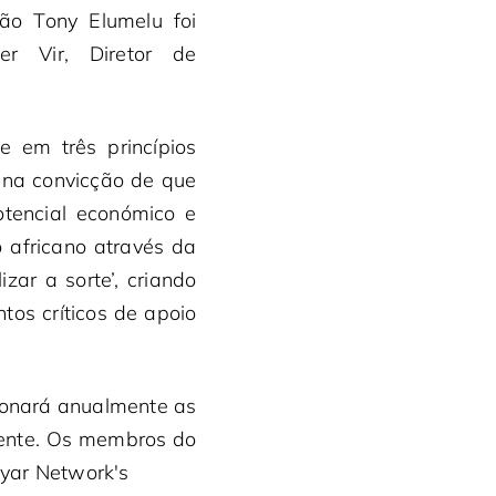
ão Tony Elumelu foi
er Vir, Diretor de
e em três princípios
a na convicção de que
otencial económico e
 africano através da
zar a sorte’, criando
os críticos de apoio
ionará anualmente as
nente. Os membros do
dyar Network's