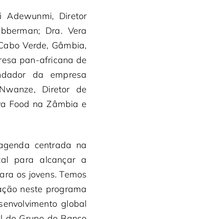
ji Adewunmi, Diretor
obberman; Dra. Vera
 Cabo Verde, Gâmbia,
resa pan-africana de
undador da empresa
 Nwanze, Diretor de
ava Food na Zâmbia e
agenda centrada na
al para alcançar a
para os jovens. Temos
pação neste programa
envolvimento global
al do Grupo do Banco