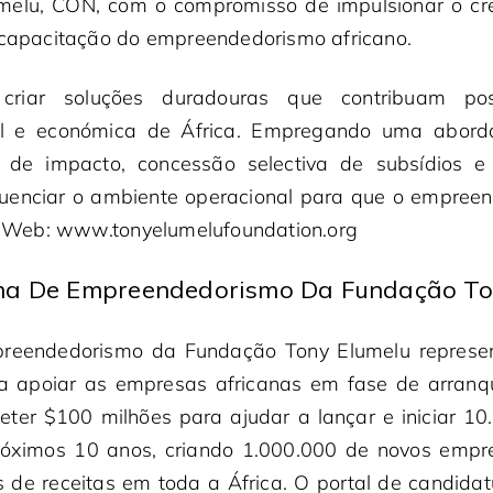
umelu, CON, com o compromisso de impulsionar o c
a capacitação do empreendedorismo africano.
riar soluções duradouras que contribuam po
al e económica de África. Empregando uma abor
os de impacto, concessão selectiva de subsídios 
nfluenciar o ambiente operacional para que o empre
io Web: www.tonyelumelufoundation.org
ma De Empreendedorismo Da Fundação To
reendedorismo da Fundação Tony Elumelu represe
 apoiar as empresas africanas em fase de arranqu
er $100 milhões para ajudar a lançar e iniciar 1
róximos 10 anos, criando 1.000.000 de novos emp
 de receitas em toda a África. O portal de candida