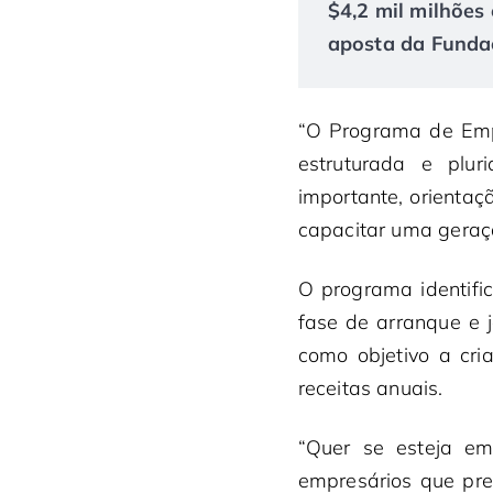
$4,2 mil milhões 
aposta da Fundaç
“O Programa de Emp
estruturada e plur
importante, orienta
capacitar uma geraçã
O programa identifi
fase de arranque e 
como objetivo a cr
receitas anuais.
“Quer se esteja em
empresários que pre