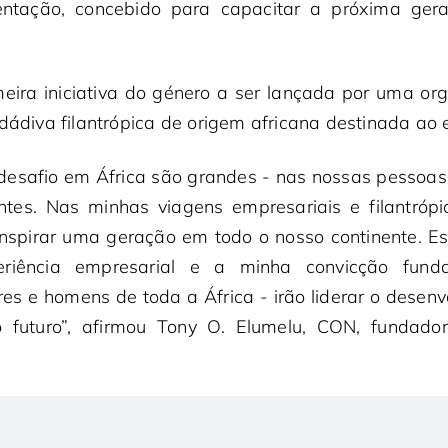
ientação, concebido para capacitar a próxima ger
ira iniciativa do género a ser lançada por uma org
 dádiva filantrópica de origem africana destinada ao
desafio em África são grandes - nas nossas pessoas
ntes. Nas minhas viagens empresariais e filantrópi
inspirar uma geração em todo o nosso continente. E
eriência empresarial e a minha convicção fun
es e homens de toda a África - irão liderar o desenv
o futuro”, afirmou Tony O. Elumelu, CON, fundad