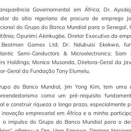
ransparência Governamental em África; Dr. Ayode
ador do sítio nigeriano de procura de emprego J
cional do Grupo do Banco Mundial para o Senegal,
itânia; Opunimi Akinkugbe, Diretor Executivo da emp
o Bestman Games Ltd; Dr. Ndubuisi Ekekwe, f
Atlantic Semi-Conductors & Microelectronics; Sam
irs Holdings; Monica Musonda, Diretora-Geral da J
tor-Geral da Fundação Tony Elumelu.
Grupo do Banco Mundial, Jim Yong Kim, tem uma 
reendedorismo como um pré-requisito fundament
al e construir riqueza a longo prazo, especialmente 
inovação empresarial em África e a minha partici
 o impulso do Grupo do Banco Mundial para o des
ários”, afirmou a Dra. Vera Songwe, Diretora Nacion