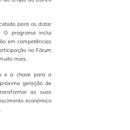
cebido para os dotar
 O programa inclui
ação em competências
articipação no Fórum
muito mais.
no e a chave para a
a próxima geração de
transformar as suas
rescimento económico
.