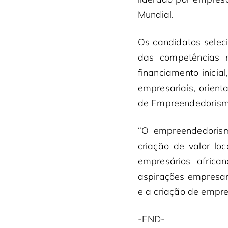
Mundial.
Os candidatos selec
das competências 
financiamento inici
empresariais, orien
de Empreendedorismo
“O empreendedorism
criação de valor lo
empresários africa
aspirações empresar
e a criação de empre
-END-