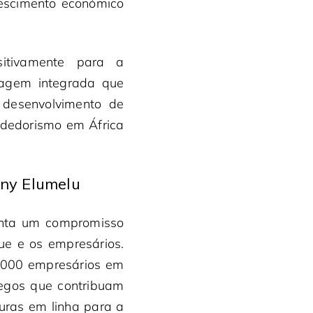
rescimento económico
sitivamente para a
dagem integrada que
e desenvolvimento de
endedorismo em África
ny Elumelu
nta um compromisso
e e os empresários.
0.000 empresários em
regos que contribuam
turas em linha para a