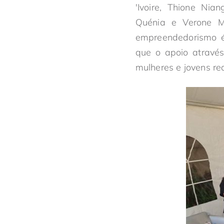
'Ivoire, Thione Nia
Quénia e Verone Ma
empreendedorismo é
que o apoio através
mulheres e jovens re