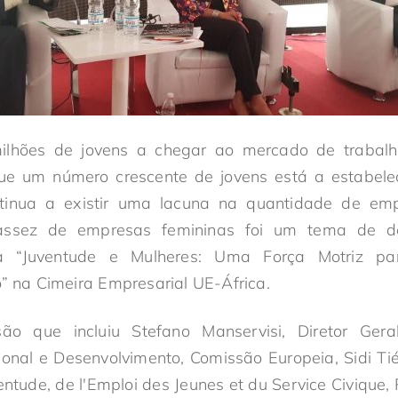
lhões de jovens a chegar ao mercado de trabalh
e um número crescente de jovens está a estabelec
tinua a existir uma lacuna na quantidade de emp
cassez de empresas femininas foi um tema de 
lada “Juventude e Mulheres: Uma Força Motriz p
o” na Cimeira Empresarial UE-África.
o que incluiu Stefano Manservisi, Diretor Gera
onal e Desenvolvimento, Comissão Europeia, Sidi Ti
tude, de l'Emploi des Jeunes et du Service Civique,