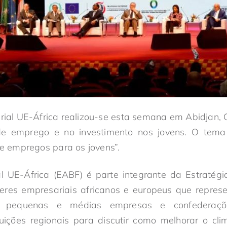
rial UE-África realizou-se esta semana em Abidjan, 
de emprego e no investimento nos jovens. O tema
de empregos para os jovens”.
 UE-África (EABF) é parte integrante da Estratégi
deres empresariais africanos e europeus que repres
, pequenas e médias empresas e confederaçõe
tituições regionais para discutir como melhorar o c