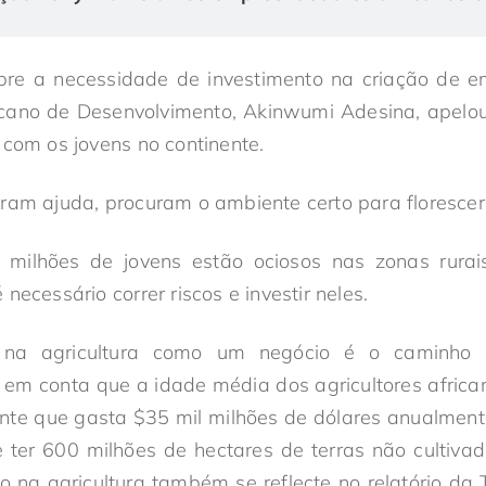
e a necessidade de investimento na criação de e
icano de Desenvolvimento, Akinwumi Adesina, apel
 com os jovens no continente.
ram ajuda, procuram o ambiente certo para florescer”,
milhões de jovens estão ociosos nas zonas rurai
necessário correr riscos e investir neles.
s na agricultura como um negócio é o caminho a
 em conta que a idade média dos agricultores africa
nte que gasta $35 mil milhões de dólares anualmen
 ter 600 milhões de hectares de terras não cultivada
o na agricultura também se reflecte no relatório da