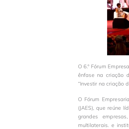
O 6.º Fórum Empresa
ênfase na criação 
“Investir na criação 
O Fórum Empresarial
(JAES), que reúne lí
grandes empresas
multilaterais. e ins