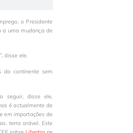
mprego, o Presidente
ou a uma mudança de
 disse ele.
s do continente sem
 seguir, disse ele,
nos é actualmente de
te em importações de
s. terra arável. Este
 TEF sobre
Libertar os