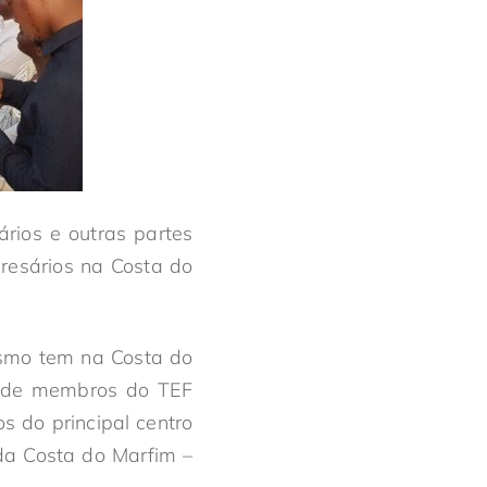
rios e outras partes
resários na Costa do
ismo tem na Costa do
a de membros do TEF
 do principal centro
a Costa do Marfim –