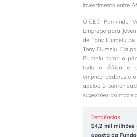
investimento entre Áf
O CEO, Parminder Vir
Emprego para Jovens
de Tony Elumelu de 
Tony Elumelu. Ela p
Elumelu como a pri
toda a África e 
empreendedores e os
apelou à comunidade
sugestões do modelo
Tendências
$4,2 mil milhões 
aposta da Fundaç