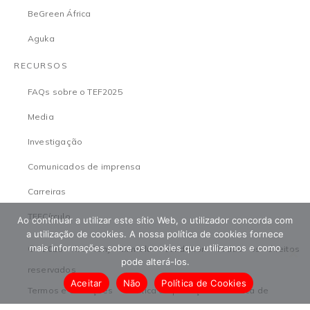
BeGreen África
Aguka
RECURSOS
FAQs sobre o TEF2025
Media
Investigação
Comunicados de imprensa
Carreiras
TEFCírculo
Ao continuar a utilizar este sítio Web, o utilizador concorda com
a utilização de cookies. A nossa política de cookies fornece
mais informações sobre os cookies que utilizamos e como
© 2026 The Tony Elumelu Foundation. Todos os direitos
pode alterá-los.
reservados
Aceitar
Não
Política de Cookies
Termos e condições
Política de proteção
Política de