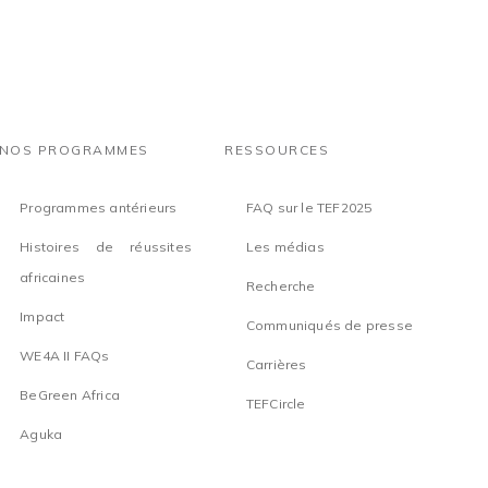
NOS PROGRAMMES
RESSOURCES
Programmes antérieurs
FAQ sur le TEF2025
Histoires de réussites
Les médias
africaines
Recherche
Impact
Communiqués de presse
WE4A II FAQs
Carrières
BeGreen Africa
TEFCircle
Aguka