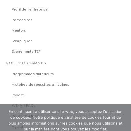
Profil de l'entreprise
Partenaires
Mentors
S'impliquer
Événements TEF
NOS PROGRAMMES
Programmes antérieurs
Histoires de réussites africaines
Impact
WE4A II FAQs
En continuant à utiliser ce site web, vous acceptez l'utilisation
BeGreen Africa
de cookies. Notre politique en matière de cookies fournit de
plus amples informations sur les cookies que nous utilisons et
Aguka
sur la manière dont vous pouvez les modifier.